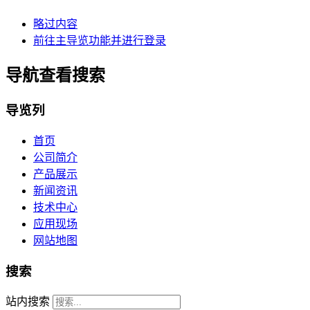
略过内容
前往主导览功能并进行登录
导航查看搜索
导览列
首页
公司简介
产品展示
新闻资讯
技术中心
应用现场
网站地图
搜索
站内搜索