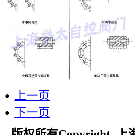
上一页
下一页
版权所有Copyrigh