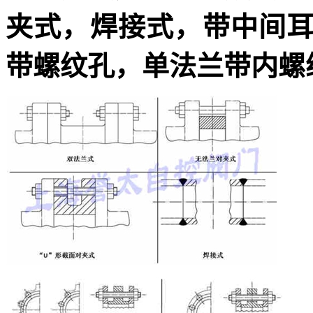
夹式，焊接式，带中间
带螺纹孔，单法兰带内螺