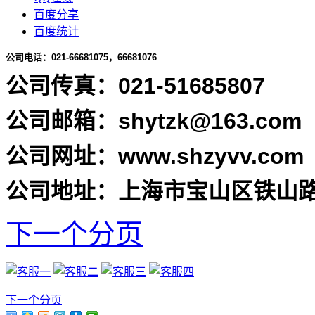
百度分享
百度统计
公司电话：
021-66681075，66681076
公司传真：021-51685807
公司邮箱：shytzk@163.com
公司网址：www.shzyvv.com
公司地址：上海市宝山区铁山路1
下一个分页
下一个分页