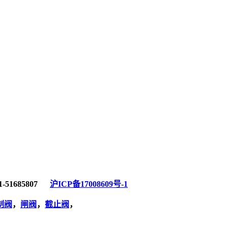
-51685807
沪ICP备17008609号-1
制阀
，
闸阀
，
截止阀
，