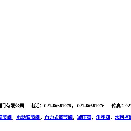
有限公司 电话：021-66681075， 021-66681076 传真：021
调节阀
，
电动调节阀
，
自力式调节阀
，
减压阀
，
角座阀
，
水利控