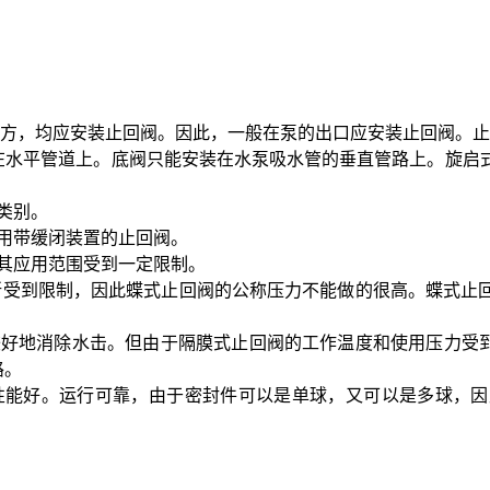
方，均应安装止回阀。因此，一般在泵的出口应安装止回阀。止
安装在水平管道上。底阀只能安装在水泵吸水管的垂直管路上。旋
类别。
选用带缓闭装置的止回阀。
，其应用范围受到一定限制。
所受到限制，因此蝶式止回阀的公称压力不能做的很高。蝶式止
好地消除水击。但由于隔膜式止回阀的工作温度和使用压力受到隔
路。
封性能好。运行可靠，由于密封件可以是单球，又可以是多球，