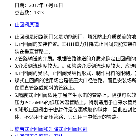
日期：2017年10月16日
点击数：1313
止回阀原理
止回阀是闭路阀门又是功能阀门，烦死防止介质逆流的地
1.止回阀的安装位置。H41H重力升降式止回阀只能
装在垂直管路上。
2.管路输送的介质。根据管路输送的介质来确定止回阀的
3.介质倒流速度较大。。如管路介质倒流速度较大，应
4.止回阀的受限。止回阀受结构形式，制作材料的限制
蝶式止回阀的适用场合是低压大口径管路，而且安装场
在垂直管路或倾斜的管路上。
5.隔膜式止回阀适用于易产生水击的管路上。隔膜可以较
压力P≤1.6MPa的低压常温管路上。特别适用于自来水管
6.球形止回阀由于密封件是包裹橡胶的球体，因此密
体，不适用于高压管路，只适用于中低压的管路。
旋启式止回阀和升降式止回阀区别