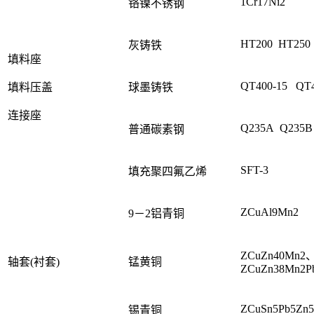
1Cr17Ni2
铬镍不锈钢
HT200 HT250
灰铸铁
填料座
QT400-15 QT4
填料压盖
球墨铸铁
连接座
Q235A Q235B
普通碳素钢
SFT-3
填充聚四氟乙烯
ZCuAl9Mn2
9－2铝青铜
ZCuZn40Mn2
轴套(衬套)
锰黄铜
ZCuZn38Mn2P
ZCuSn5Pb5Zn5
锡青铜