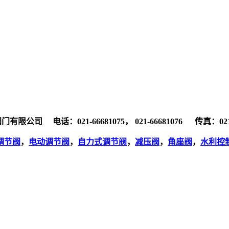
有限公司 电话：021-66681075， 021-66681076 传真：021
调节阀
，
电动调节阀
，
自力式调节阀
，
减压阀
，
角座阀
，
水利控