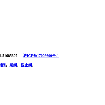
-51685807
沪ICP备17008609号-1
制阀
，
闸阀
，
截止阀
，