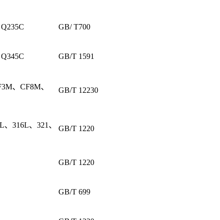
 Q235C
GB/ T700
 Q345C
GB/T 1591
F3M、CF8M、
GB/T 12230
4L、316L、321、
GB/T 1220
GB/T 1220
GB/T 699