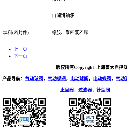
自润滑轴承
填料(密封件)
橡胶、聚四氟乙烯
上一页
下一页
版权所有Copyright 上海誉太自控阀门
产品导航：
气动球阀
，
气动蝶阀
，
电动球阀
，
电动蝶阀
，
气动
止回阀
，
过滤器
，
针型阀