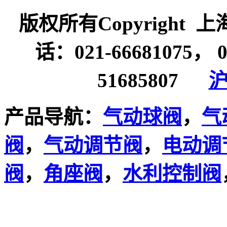
版权所有Copyrigh
话：021-66681075， 
51685807
沪
产品导航：
气动球阀
，
气
阀
，
气动调节阀
，
电动调
阀
，
角座阀
，
水利控制阀