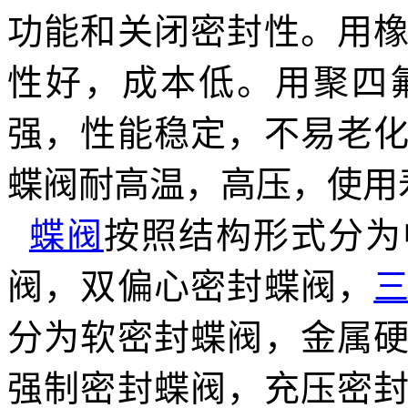
功能和关闭密封性。用
性好，成本低。用聚四
强，性能稳定，不易老
蝶阀耐高温，高压，使用
蝶阀
按照结构形式分为
阀，双偏心密封蝶阀，
分为软密封蝶阀，金属
强制密封蝶阀，充压密