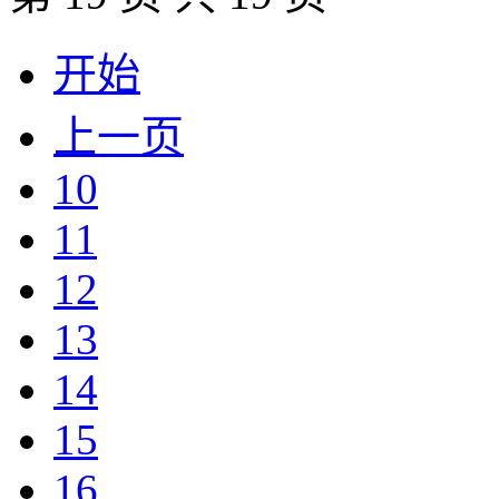
开始
上一页
10
11
12
13
14
15
16