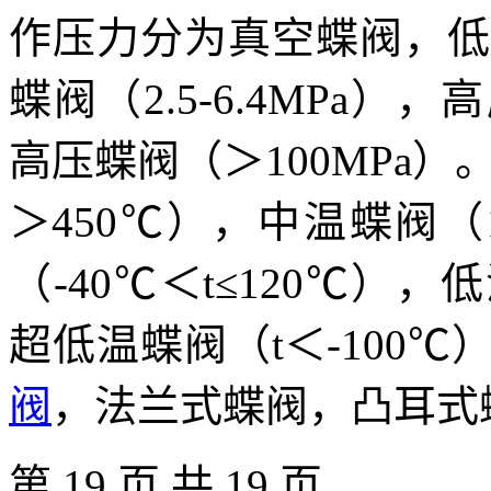
作压力分为真空蝶阀，低压
蝶阀（2.5-6.4MPa），
高压蝶阀（＞100MPa
＞450℃），中温蝶阀（1
（-40℃＜t≤120℃），低
超低温蝶阀（t＜-100
阀
，法兰式蝶阀，凸耳式
第 19 页 共 19 页