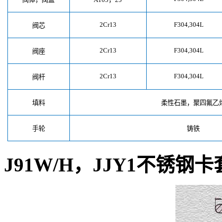
2Cr13
F304,304L
阀芯
2Cr13
F304,304L
阀座
2Cr13
F304,304L
阀杆
填料
柔性石墨，聚四氟乙
手轮
铸铁
J91W/H
，JJY1不锈钢