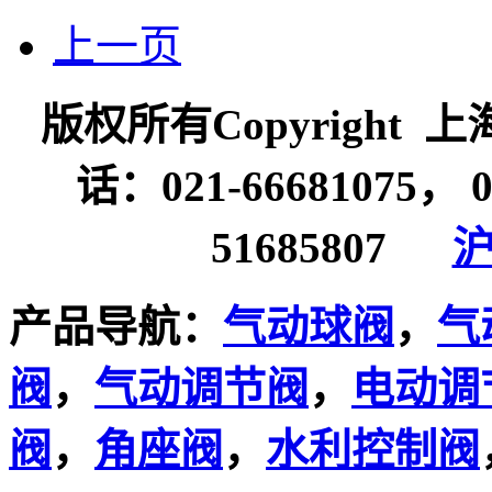
上一页
版权所有Copyrigh
话：021-66681075， 
51685807
沪
产品导航：
气动球阀
，
气
阀
，
气动调节阀
，
电动调
阀
，
角座阀
，
水利控制阀