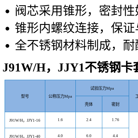
阀芯采用锥形，密封性
锥形内螺纹连接，保证
全不锈钢材料制成，耐
J91W/H
，
JJY1
不锈钢卡
试验压力
Mpa
型号
公称压力
Mpa
壳体
密封
1.6
2.4
1.76
J91W/H
，
JJY1-16
4.0
6.0
4.4
J91W/H
，
JJY1-40